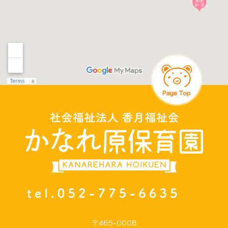
〒465-0008