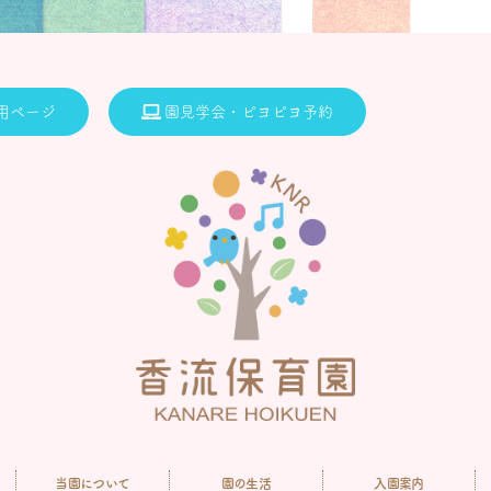
用ページ
園見学会・ピヨピヨ予約
当園について
園の生活
入園案内