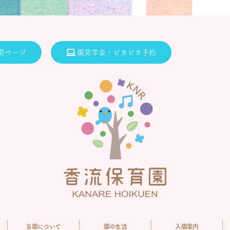
用ページ
園見学会・ピヨピヨ予約
当園について
園の生活
入園案内