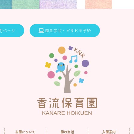
用ページ
園見学会・ピヨピヨ予約
当園について
園の生活
入園案内