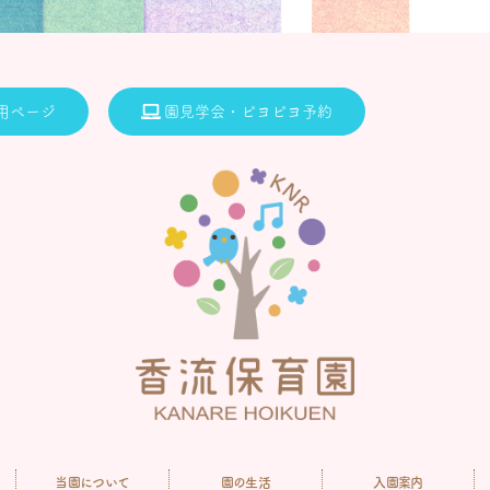
用ページ
園見学会・ピヨピヨ予約
当園について
園の生活
入園案内