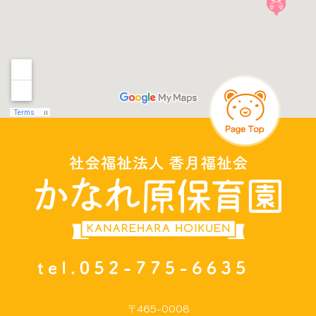
〒465-0008