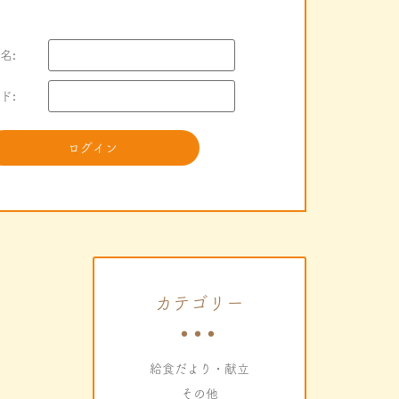
名:
ド:
カテゴリー
給食だより・献立
その他