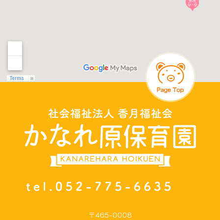
〒465-0008