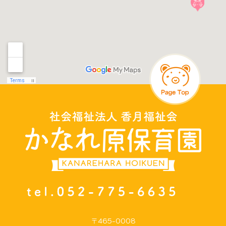
〒465-0008