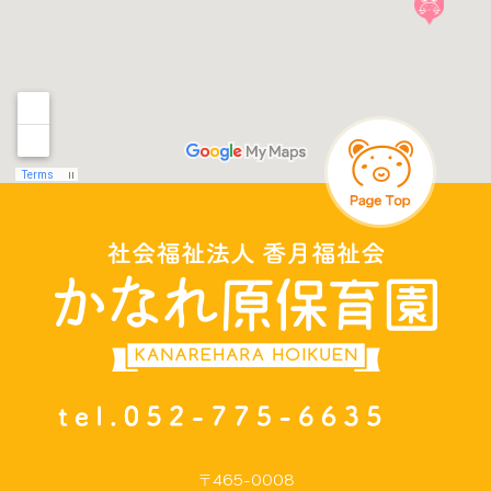
〒465-0008