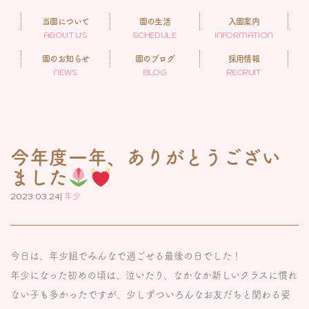
当園について
園の生活
入園案内
ABOUT US
SCHEDULE
INFORMATION
園のお知らせ
園のブログ
採用情報
NEWS
BLOG
RECRUIT
今年度一年、ありがとうござい
ました
2023.03.24|
年少
今日は、年少組でみんなで過ごせる最後の日でした！
年少になった初めの頃は、泣いたり、なかなか新しいクラスに慣れ
ない子も多かったですが、少しずついろんなお友だちと関わる姿