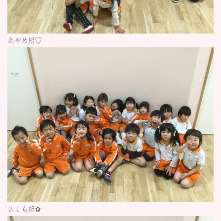
あやめ組♡
さくら組✿