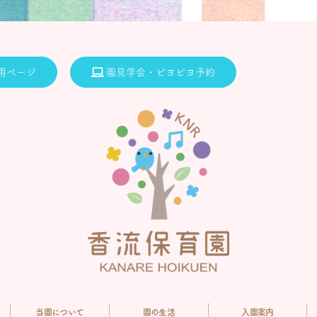
用ページ
園見学会・ピヨピヨ予約
当園について
園の生活
入園案内