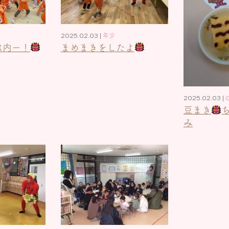
2025.02.03 |
年少
は内ー！
まめまきをしたよ
2025.02.03 |
豆まき
み