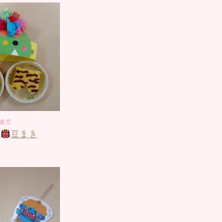
1歳児
組
豆まき