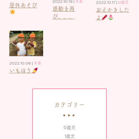
2022.10.19 |
年長
2022.10.17 |
0歳児
屋外あそび
感動を再
おえかきした
び、、、
よ
2022.10.06 |
年長
いもほり
カテゴリー
0歳児
1歳児