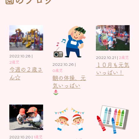
2022.10.28 |
2022.10.21 |
2歳児
2歳児
１０月も元気
2022.10.26 |
今週の２歳さ
0歳児
いっぱい！
ん☆
朝の体操、元
気いっぱい
2022.10.20 |
1歳児