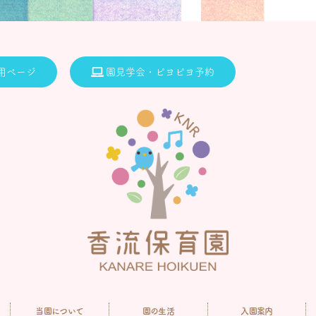
用ページ
園見学会・ピヨピヨ予約
当園について
園の生活
入園案内