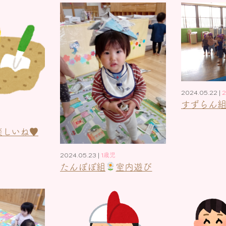
2024.05.22 |
すずらん組
楽しいね♥
2024.05.23 |
1歳児
たんぽぽ組
室内遊び