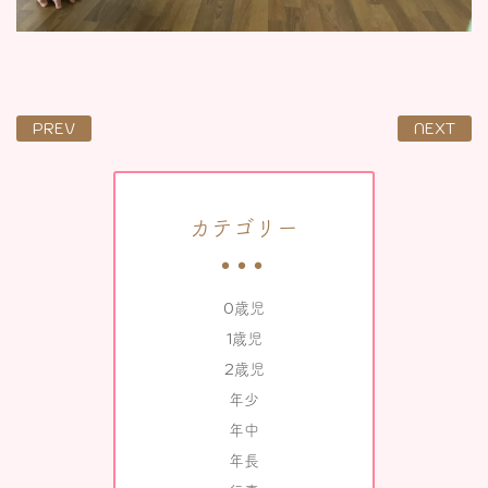
PREV
NEXT
カテゴリー
0歳児
1歳児
2歳児
年少
年中
年長