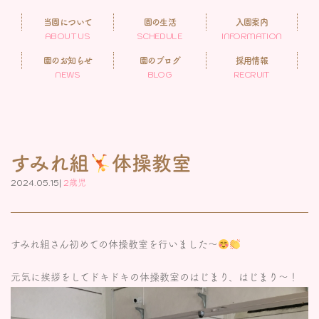
当園について
園の生活
入園案内
ABOUT US
SCHEDULE
INFORMATION
園のお知らせ
園のブログ
採用情報
NEWS
BLOG
RECRUIT
すみれ組
体操教室
2024.05.15|
2歳児
すみれ組さん初めての体操教室を行いました〜
元気に挨拶をしてドキドキの体操教室のはじまり、はじまり〜！