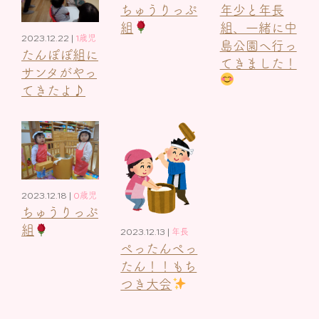
ちゅうりっぷ
年少と年長
組
組、一緒に中
2023.12.22 |
1歳児
島公園へ行っ
たんぽぽ組に
てきました！
サンタがやっ
てきたよ♪
2023.12.18 |
0歳児
ちゅうりっぷ
組
2023.12.13 |
年長
ペったんぺっ
たん！！もち
つき大会