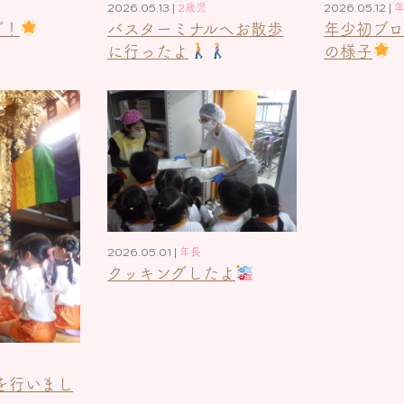
2026.05.13 |
2歳児
2026.05.12 |
グ！
バスターミナルへお散歩
年少初ブ
に行ったよ
の様子
2026.05.01 |
年長
クッキングしたよ
を行いまし