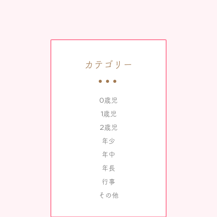
カテゴリー
0歳児
1歳児
2歳児
年少
年中
年長
行事
その他