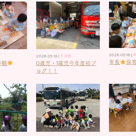
2026.05.18 |
2026.05.19 |
その他
年長
保
参観
0歳児・1歳児今年度初ブ
ログ！！