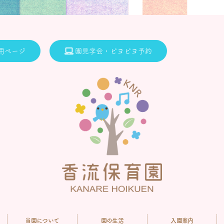
用ページ
園見学会・ピヨピヨ予約
当園について
園の生活
入園案内