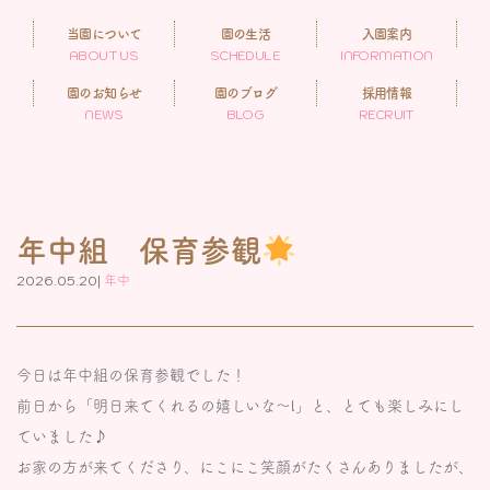
当園について
園の生活
入園案内
ABOUT US
SCHEDULE
INFORMATION
園のお知らせ
園のブログ
採用情報
NEWS
BLOG
RECRUIT
年中組 保育参観
2026.05.20|
年中
今日は年中組の保育参観でした！
前日から「明日来てくれるの嬉しいな〜!」と、とても楽しみにし
ていました♪
お家の方が来てくださり、にこにこ笑顔がたくさんありましたが、