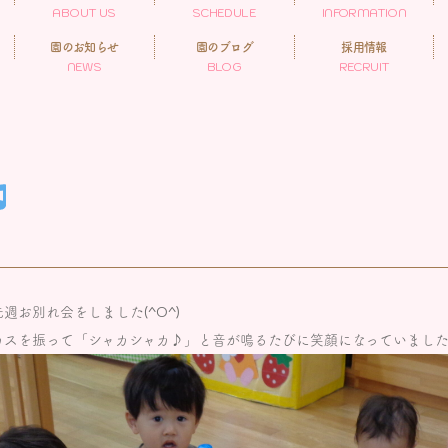
ABOUT US
SCHEDULE
INFORMATION
園のお知らせ
園のブログ
採用情報
NEWS
BLOG
RECRUIT
週お別れ会をしました(^O^)
カスを振って「シャカシャカ♪」と音が鳴るたびに笑顔になっていまし