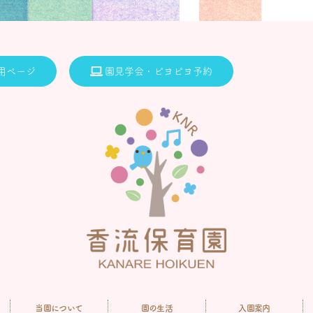
用ページ
園見学会・ピヨピヨ予約
当園について
園の生活
入園案内