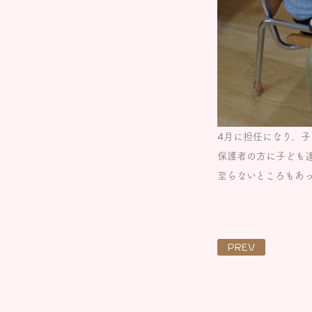
4月に担任になり、
保護者の方に子ども
至らないところもあ
PREV