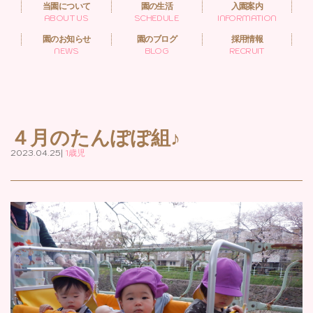
当園について
園の生活
入園案内
ABOUT US
SCHEDULE
INFORMATION
園のお知らせ
園のブログ
採用情報
NEWS
BLOG
RECRUIT
４月のたんぽぽ組♪
2023.04.25|
1歳児