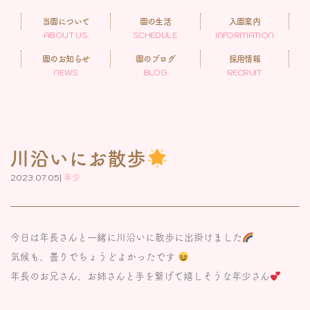
当園について
園の生活
入園案内
ABOUT US
SCHEDULE
INFORMATION
園のお知らせ
園のブログ
採用情報
NEWS
BLOG
RECRUIT
川沿いにお散歩
2023.07.05|
年少
今日は年長さんと一緒に川沿いに散歩に出掛けました
気候も、曇りでちょうどよかったです
年長のお兄さん、お姉さんと手を繋げて嬉しそうな年少さん