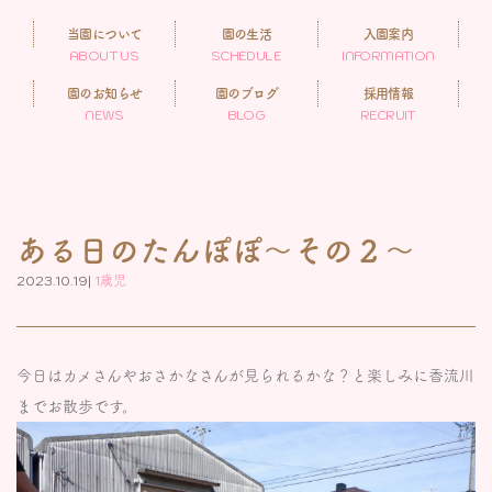
当園について
園の生活
入園案内
ABOUT US
SCHEDULE
INFORMATION
園のお知らせ
園のブログ
採用情報
NEWS
BLOG
RECRUIT
ある日のたんぽぽ～その２～
2023.10.19|
1歳児
今日はカメさんやおさかなさんが見られるかな？と楽しみに香流川
までお散歩です。