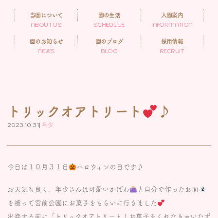
当園について
園の生活
入園案内
ABOUT US
SCHEDULE
INFORMATION
園のお知らせ
園のブログ
採用情報
NEWS
BLOG
RECRUIT
トリックオアトリート
♪
2023.10.31|
年少
今日は１０月３１日
ハロウィンの日です♪
お天気も良く、年少さんは可愛いかばん
と自分で作ったお面
を被って宮前公園にお菓子をもらいに行きました
出発する前に「トリックオアトリート！お菓子をくれなきゃいたず