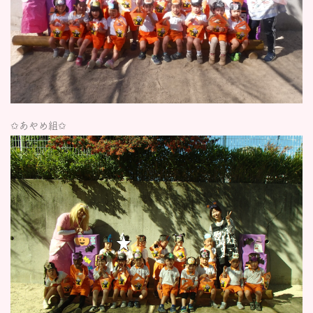
✩あやめ組✩