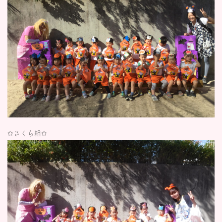
✩さくら組✩