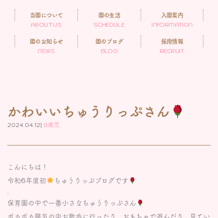
当園について
園の生活
入園案内
ABOUT US
SCHEDULE
INFORMATION
園のお知らせ
園のブログ
採用情報
NEWS
BLOG
RECRUIT
かわいいちゅうりっぷさん
2024.04.12|
0歳児
こんにちは！
令和6年度初
ちゅうりっぷブログです
.
保育園の中で一番小さなちゅうりっぷさん
ポカポカ陽気の中お散歩に行ったり、おもちゃで遊んだり、見てい