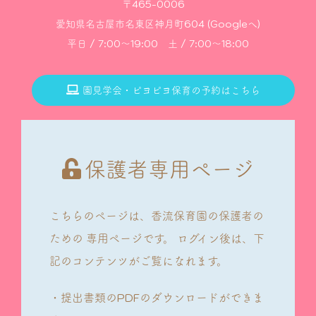
〒465-0006
愛知県名古屋市名東区神月町604 (Googleへ)
平日 / 7:00～19:00 土 / 7:00～18:00
園見学会・ピヨピヨ保育の予約はこちら
保護者専用ページ
こちらのページは、香流保育園の保護者の
ための
専用ページです。
ログイン後は、下
記のコンテンツがご覧になれます。
・提出書類のPDFのダウンロードができま