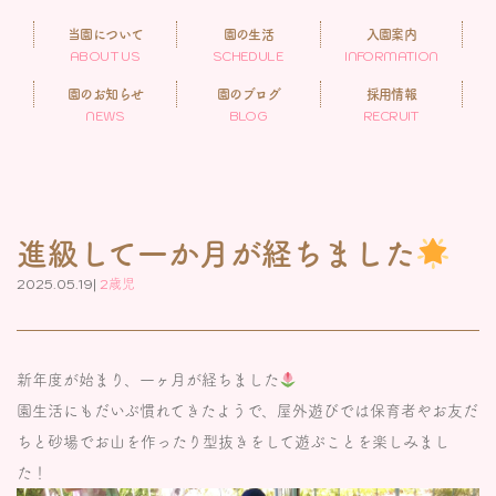
当園について
園の生活
入園案内
ABOUT US
SCHEDULE
INFORMATION
園のお知らせ
園のブログ
採用情報
NEWS
BLOG
RECRUIT
進級して一か月が経ちました
2025.05.19|
2歳児
新年度が始まり、一ヶ月が経ちました
園生活にもだいぶ慣れてきたようで、屋外遊びでは保育者やお友だ
ちと砂場でお山を作ったり型抜きをして遊ぶことを楽しみまし
た！