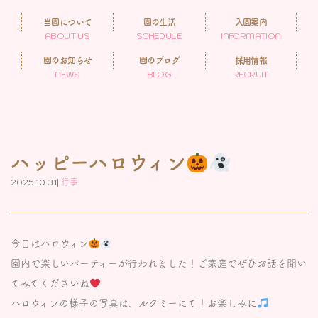
当園について
園の生活
入園案内
ABOUT US
SCHEDULE
INFORMATION
園のお知らせ
園のブログ
採用情報
NEWS
BLOG
RECRUIT
ハッピーハロウィン
2025.10.31|
行事
今日はハロウィン
園内で楽しいパーティーが行われました！ご家庭でぜひお話を聞い
てみてくださいね
ハロウィンの様子の写真は、ルクミーにて！お楽しみに