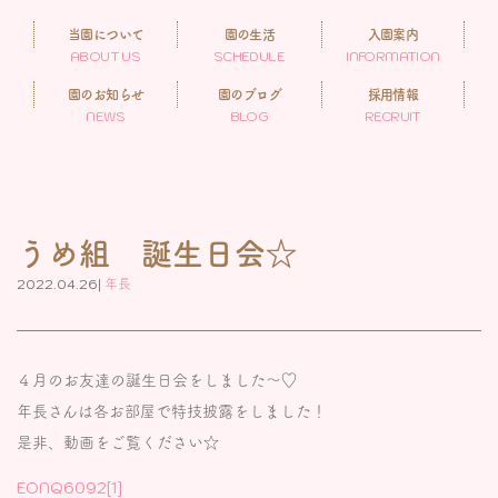
当園について
園の生活
入園案内
ABOUT US
SCHEDULE
INFORMATION
園のお知らせ
園のブログ
採用情報
NEWS
BLOG
RECRUIT
うめ組 誕生日会☆
2022.04.26|
年長
４月のお友達の誕生日会をしました～♡
年長さんは各お部屋で特技披露をしました！
是非、動画をご覧ください☆
EONQ6092[1]