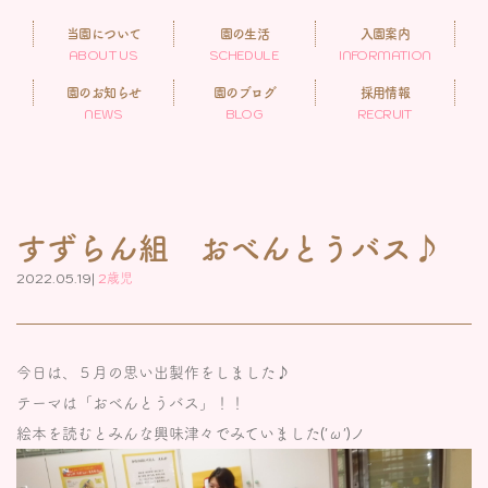
当園について
園の生活
入園案内
ABOUT US
SCHEDULE
INFORMATION
園のお知らせ
園のブログ
採用情報
NEWS
BLOG
RECRUIT
すずらん組 おべんとうバス♪
2022.05.19|
2歳児
今日は、５月の思い出製作をしました♪
テーマは「おべんとうバス」！！
絵本を読むとみんな興味津々でみていました('ω')ノ