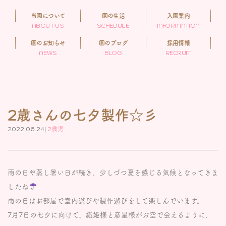
当園について
園の生活
入園案内
ABOUT US
SCHEDULE
INFORMATION
園のお知らせ
園のブログ
採用情報
NEWS
BLOG
RECRUIT
2歳さんの七夕製作☆彡
2022.06.24|
2歳児
雨の日や蒸し暑い日が続き、少しづつ夏を感じる気候となってきま
したね
雨の日はお部屋で室内遊びや製作遊びをして楽しんでいます。
7月7日の七夕に向けて、織姫様と彦星様がお空で会えるように、