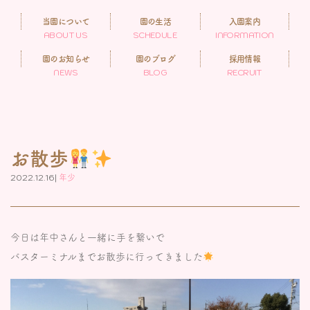
当園について
園の生活
入園案内
ABOUT US
SCHEDULE
INFORMATION
園のお知らせ
園のブログ
採用情報
NEWS
BLOG
RECRUIT
お散歩
2022.12.16|
年少
今日は年中さんと一緒に手を繋いで
バスターミナルまでお散歩に行ってきました