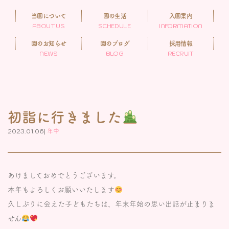
当園について
園の生活
入園案内
ABOUT US
SCHEDULE
INFORMATION
園のお知らせ
園のブログ
採用情報
NEWS
BLOG
RECRUIT
初詣に行きました
2023.01.06|
年中
あけましておめでとうございます。
本年もよろしくお願いいたします
久しぶりに会えた子どもたちは、年末年始の思い出話が止まりま
せん