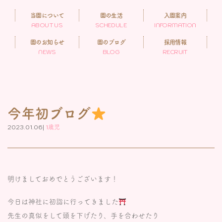
当園について
園の生活
入園案内
ABOUT US
SCHEDULE
INFORMATION
園のお知らせ
園のブログ
採用情報
NEWS
BLOG
RECRUIT
今年初ブログ
2023.01.06|
1歳児
明けましておめでとうございます！
今日は神社に初詣に行ってきました
先生の真似をして頭を下げたり、手を合わせたり