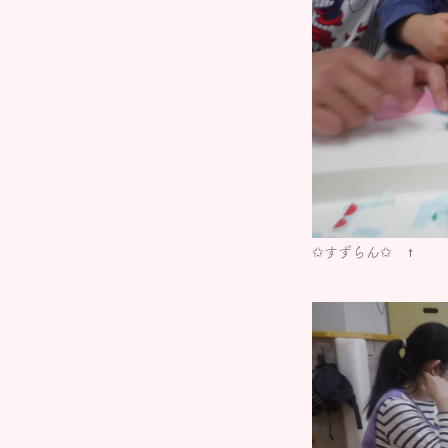
✩すずらん✩ ↑