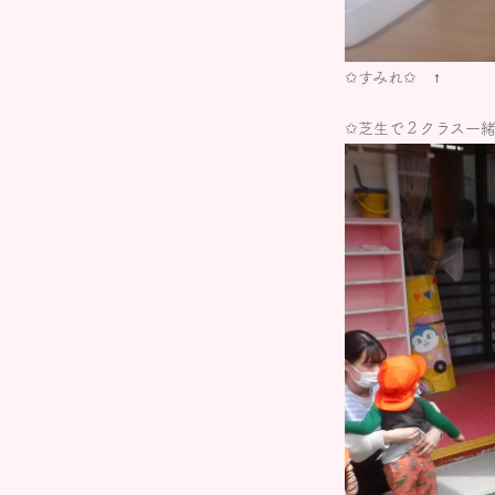
✩すみれ✩ ↑
✩芝生で２クラス一