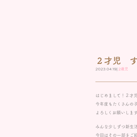
２才児 
2023.04.19|
2歳児
はじめまして！２才
今年度もたくさんの
よろしくお願いしま
みんな少しずつ新生
今回はその一部をご