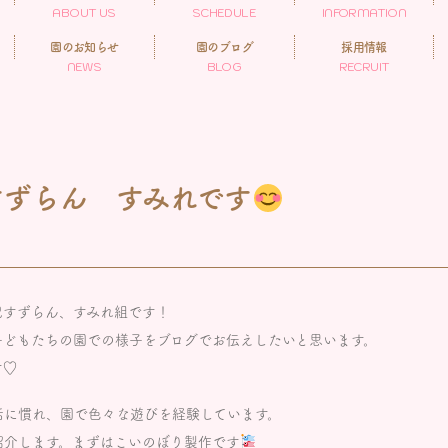
ABOUT US
SCHEDULE
INFORMATION
園のお知らせ
園のブログ
採用情報
NEWS
BLOG
RECRUIT
すずらん すみれです
児すずらん、すみれ組です！
子どもたちの園での様子をブログでお伝えしたいと思います。
す♡
活に慣れ、園で色々な遊びを経験しています。
紹介します。まずはこいのぼり製作です