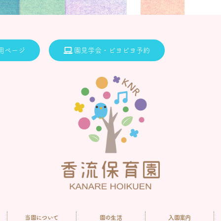
用ページ
園見学会・ピヨピヨ予約
当園について
園の生活
入園案内