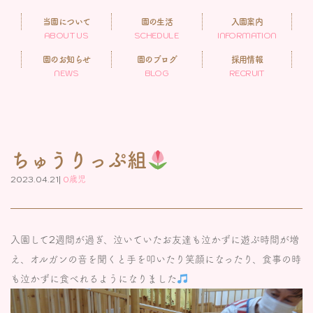
当園について
園の生活
入園案内
ABOUT US
SCHEDULE
INFORMATION
園のお知らせ
園のブログ
採用情報
NEWS
BLOG
RECRUIT
ちゅうりっぷ組
2023.04.21|
0歳児
入園して2週間が過ぎ、泣いていたお友達も泣かずに遊ぶ時間が増
え、オルガンの音を聞くと手を叩いたり笑顔になったり、食事の時
も泣かずに食べれるようになりました