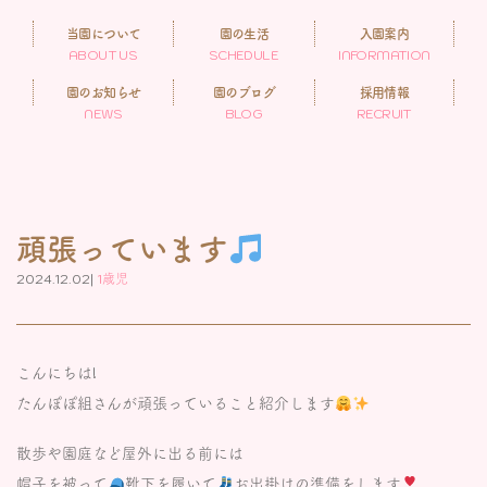
当園について
園の生活
入園案内
ABOUT US
SCHEDULE
INFORMATION
園のお知らせ
園のブログ
採用情報
NEWS
BLOG
RECRUIT
頑張っています
2024.12.02|
1歳児
こんにちは!
たんぽぽ組さんが頑張っていること紹介します
散歩や園庭など屋外に出る前には
帽子を被って
靴下を履いて
お出掛けの準備をします