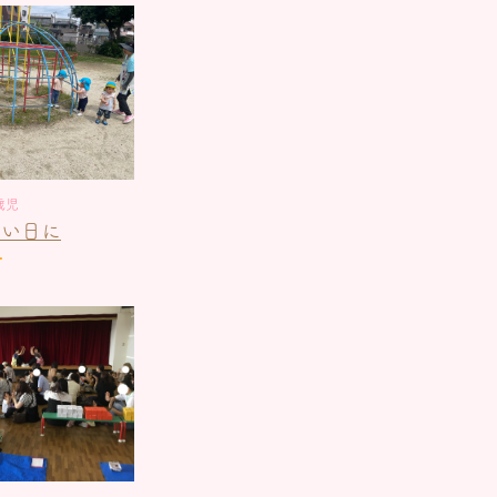
歳児
いい日に