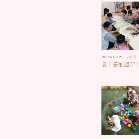
2026.07.22 |
2歳児
夏！感触遊び