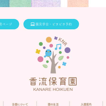
用ページ
園見学会・ピヨピヨ予約
当園について
園の生活
入園案内