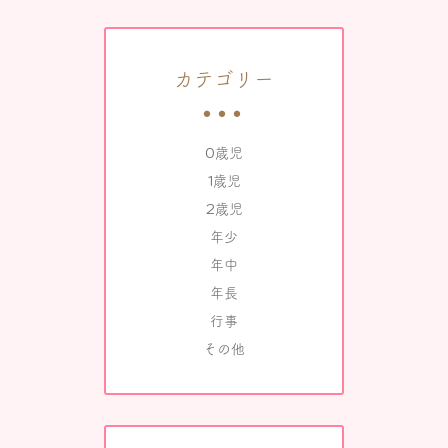
カテゴリー
0歳児
1歳児
2歳児
年少
年中
年長
行事
その他