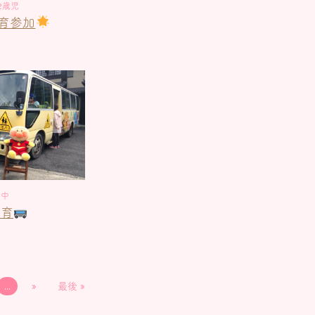
2歳児
育参加
年中
教育
...
»
最後 »