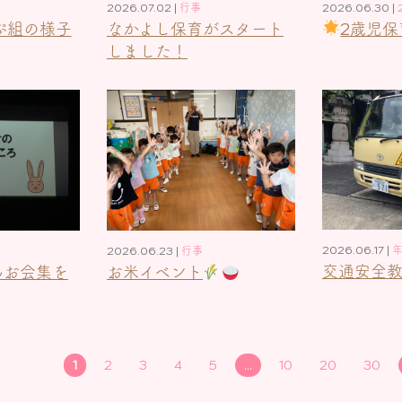
2026.06.30 |
2026.07.02 |
行事
ぷ組の様子
2歳児保
なかよし保育がスタート
しました！
2026.06.17 |
2026.06.23 |
行事
交通安全
んお会集を
お米イベント
1
2
3
4
5
...
10
20
30