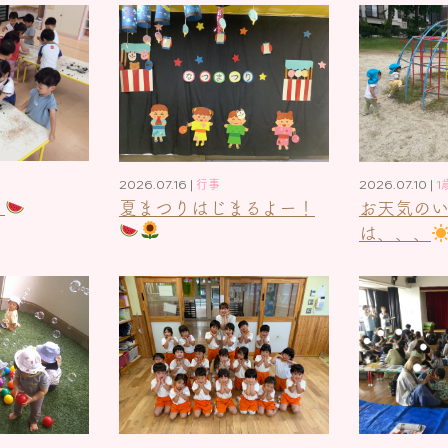
2026.07.16 |
行事
2026.07.10 |
1
！
夏まつりはじまるよー！
お天気の
は、、、