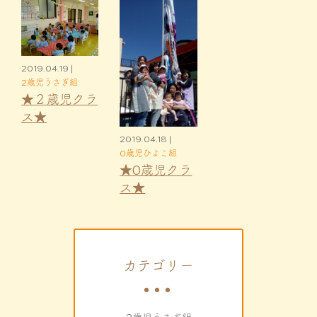
2019.04.19 |
2歳児うさぎ組
★２歳児クラ
ス★
2019.04.18 |
0歳児ひよこ組
★0歳児クラ
ス★
カテゴリー