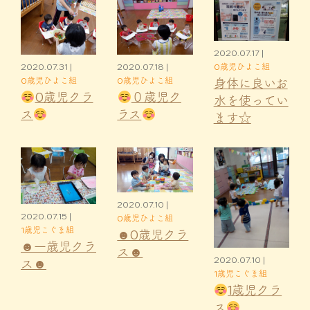
2020.07.17 |
0歳児ひよこ組
2020.07.31 |
2020.07.18 |
身体に良いお
0歳児ひよこ組
0歳児ひよこ組
0歳児クラ
０歳児ク
水を使ってい
ス
ラス
ます☆
2020.07.10 |
2020.07.15 |
0歳児ひよこ組
1歳児こぐま組
☻0歳児クラ
☻一歳児クラ
ス☻
2020.07.10 |
ス☻
1歳児こぐま組
1歳児クラ
ス