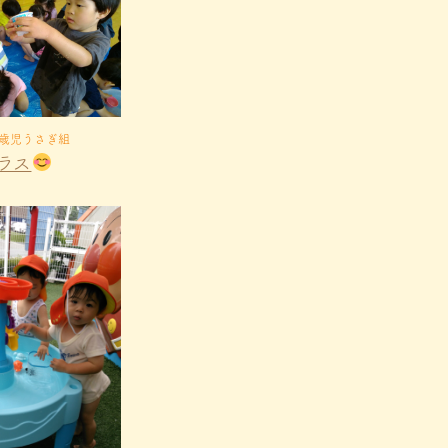
2歳児うさぎ組
ラス