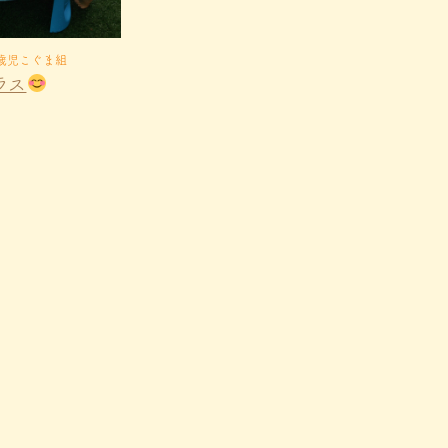
1歳児こぐま組
ラス