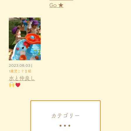
Go ★
2023.08.03 |
1歳児こぐま組
水と仲良し
カテゴリー