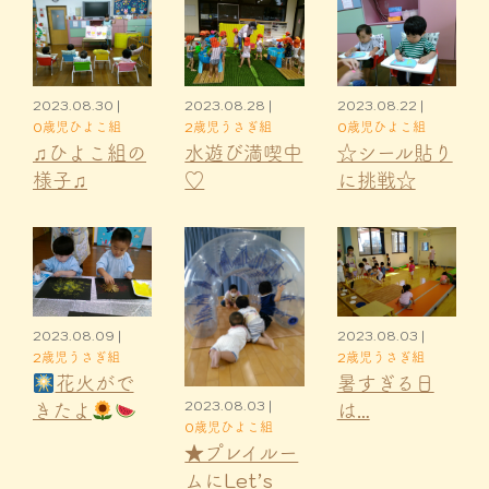
2023.08.30 |
2023.08.28 |
2023.08.22 |
0歳児ひよこ組
2歳児うさぎ組
0歳児ひよこ組
♫ひよこ組の
水遊び満喫中
☆シール貼り
様子♫
♡
に挑戦☆
2023.08.09 |
2023.08.03 |
2歳児うさぎ組
2歳児うさぎ組
花火がで
暑すぎる日
2023.08.03 |
きたよ
は…
0歳児ひよこ組
★プレイルー
ムにLet’s