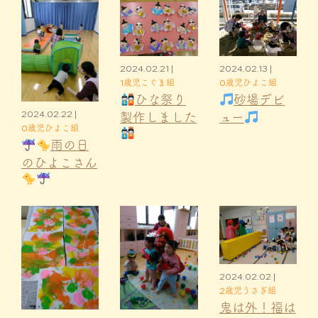
2024.02.21 |
2024.02.13 |
1歳児こぐま組
0歳児ひよこ組
ひな祭り
砂場デビ
2024.02.22 |
製作しました
ュー
0歳児ひよこ組
雨の日
のひよこさん
2024.02.02 |
2歳児うさぎ組
鬼は外！福は