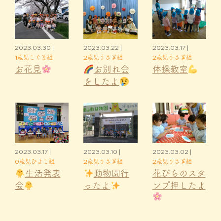
2023.03.30 |
2023.03.22 |
2023.03.17 |
1歳児こぐま組
2歳児うさぎ組
2歳児うさぎ組
お花見
お別れ会
体操教室
をしたよ
2023.03.17 |
2023.03.10 |
2023.03.02 |
0歳児ひよこ組
2歳児うさぎ組
2歳児うさぎ組
生活発表
動物園行
花びらのスタ
会
ったよ
ンプ押したよ