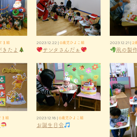
ぐま組
2023.12.22 |
0歳児ひよこ組
2023.12.21 |
2
がきたよ
サンタさんだぁ
凧の製
ぐま組
2023.12.18 |
0歳児ひよこ組
作
お誕生日会