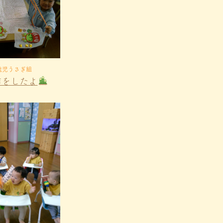
歳児うさぎ組
作をしたよ