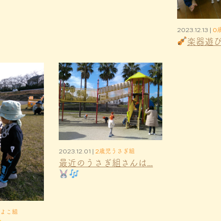
2023.12.13 |
0
楽器遊
2023.12.01 |
2歳児うさぎ組
最近のうさぎ組さんは…
ひよこ組