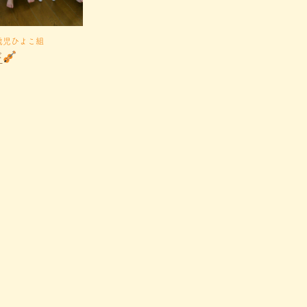
歳児ひよこ組
び